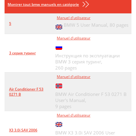
Montrer tout bmw manuels en catégorie
Manuel d'utilisateur
5
BMW 5 User Manual,
80 pages
Manuel d'utilisateur
3 серия туринг
Инструкция по эксплуатации
BMW 3 серия туринг,
260 pages
Manuel d'utilisateur
Air Conditioner F 53
BMW Air Conditioner F 53 0271 B
0271 B
User's Manual,
9 pages
Manuel d'utilisateur
X3 3.0i SAV 2006
BMW X3 3.0i SAV 2006 User