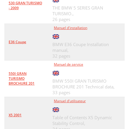
530 GRAN TURISMO
THE BMW 5 SERIES GRAN
- 2009
TURISMO.,
26 pages
Manuel d'installation
E36 Coupe
BMW E36 Coupe Installation
manual,
32 pages
Manuel de service
550I GRAN
TURISMO
BMW 550I GRAN TURISMO
BROCHURE 201
BROCHURE 201 Technical data,
33 pages
Manuel d'utilisateur
X5 2001
Table of Contents X5 Dynamic
Stability Control,