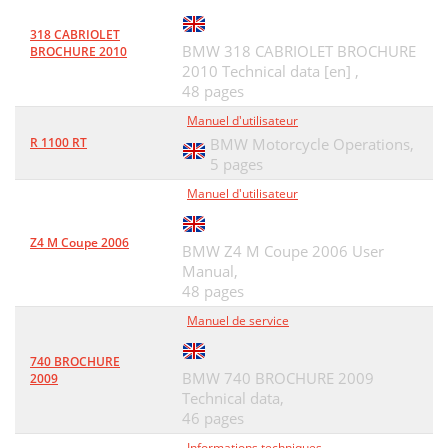
318 CABRIOLET
BMW 318 CABRIOLET BROCHURE
BROCHURE 2010
2010 Technical data [en] ,
48 pages
Manuel d'utilisateur
R 1100 RT
BMW Motorcycle Operations,
5 pages
Manuel d'utilisateur
Z4 M Coupe 2006
BMW Z4 M Coupe 2006 User
Manual,
48 pages
Manuel de service
740 BROCHURE
BMW 740 BROCHURE 2009
2009
Technical data,
46 pages
Informations techniques