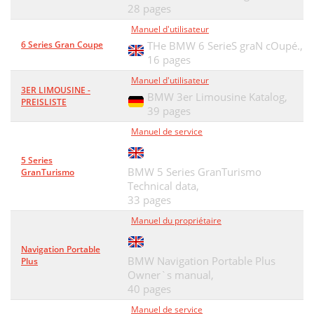
28 pages
Manuel d'utilisateur
6 Series Gran Coupe
THe BMW 6 SerieS graN cOupé.,
16 pages
Manuel d'utilisateur
3ER LIMOUSINE -
BMW 3er Limousine Katalog,
PREISLISTE
39 pages
Manuel de service
5 Series
BMW 5 Series GranTurismo
GranTurismo
Technical data,
33 pages
Manuel du propriétaire
Navigation Portable
BMW Navigation Portable Plus
Plus
Owner`s manual,
40 pages
Manuel de service