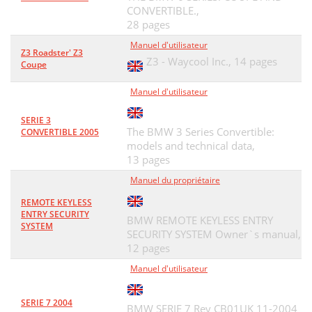
CONVERTIBLE.,
28 pages
Manuel d'utilisateur
Z3 Roadster' Z3
Z3 - Waycool Inc.,
14 pages
Coupe
Manuel d'utilisateur
SERIE 3
The BMW 3 Series Convertible:
CONVERTIBLE 2005
models and technical data,
13 pages
Manuel du propriétaire
REMOTE KEYLESS
ENTRY SECURITY
BMW REMOTE KEYLESS ENTRY
SYSTEM
SECURITY SYSTEM Owner`s manual,
12 pages
Manuel d'utilisateur
SERIE 7 2004
BMW SERIE 7 Rev CB01UK 11-2004