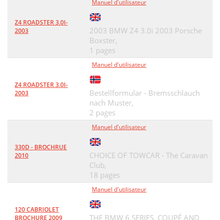
Manuel d'utilisateur
Z4 ROADSTER 3.0I-
2003 BMW Z4 3.0i 2003 Porsche
2003
Boxster,
1 pages
Manuel d'utilisateur
Z4 ROADSTER 3.0I-
Bestellformular - Bremsschlauch
2003
nach Muster,
2 pages
Manuel d'utilisateur
330D - BROCHRUE
CHOICE OF TOWCAR - The Caravan
2010
Club,
18 pages
Manuel d'utilisateur
120 CABRIOLET
THE BMW 6 SERIES. COUPÉ AND
BROCHURE 2009