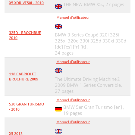
X5 XDRIVE50I - 2010
THE NEW BMW X5.,
27 pages
Manuel d'utilisateur
325D - BROCHRUE
BMW 3 Series Coupé 320i 325i
2010
325xi 320d 330i 325d 330xi 330d
[de] [es] [fr] [it] ,
24 pages
Manuel d'utilisateur
118 CABRIOLET
The Ultimate Driving Machine®
BROCHURE 2009
2009 BMW 1 Series Convertible,
27 pages
Manuel d'utilisateur
530 GRAN TURISMO
BMW 5er Gran Turismo [en] ,
- 2010
19 pages
Manuel d'utilisateur
X5 2013