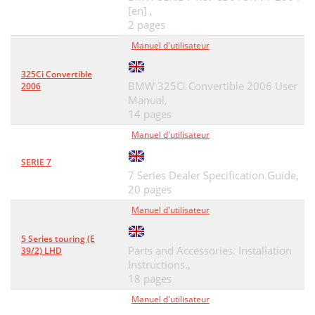
[en] ,
2 pages
Manuel d'utilisateur
325Ci Convertible
BMW 325Ci Convertible 2006 User
2006
Manual,
14 pages
Manuel d'utilisateur
SERIE 7
7 Series Dealer Specification Guide,
20 pages
Manuel d'utilisateur
5 Series touring (E
Parts and Accessories. Installation
39/2) LHD
Instructions.,
18 pages
Manuel d'utilisateur