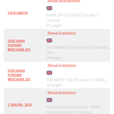
Manuel du propriétaire
CN1013887ID
BMW CN1013887ID Owner`s
manual,
68 pages
Manuel d'utilisateur
535D GRAN
TURISMO
THE BMW 5 SERIES GRAN TURISMO.
BROCHURE 201
[en] ,
24 pages
Manuel d'utilisateur
535D GRAN
TURISMO
BROCHURE 201
THE BMW 5 SEriES Gran TUriSMo.,
20 pages
Manuel d'utilisateur
S 1000 RR - 2010
Installation instructions - BMW
Motorradzubehör Hornig,