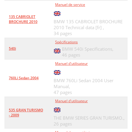
Manuel de service
135 CABRIOLET
BMW 135 CABRIOLET BROCHURE
BROCHURE 2010
2010 Technical data [fr] ,
34 pages
Spécifications
540i
BMW 540i Specifications,
46 pages
Manuel d'utilisateur
760Li Sedan 2004
BMW 760Li Sedan 2004 User
Manual,
47 pages
Manuel d'utilisateur
535 GRAN TURISMO
- 2009
THE BMW SERIES GRAN TURISMO.,
26 pages