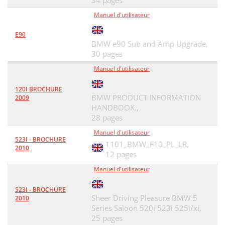
34 pages
Manuel d'utilisateur
E90
BMW e90 Sub and Amp Upgrade,
30 pages
Manuel d'utilisateur
120I BROCHURE
BMW PRODUCT INFORMATION
2009
HANDBOOK.,
28 pages
Manuel d'utilisateur
523I - BROCHURE
1101_BMW_F10_PL_LR,
2010
12 pages
Manuel d'utilisateur
523I - BROCHURE
Sheer Driving Pleasure BMW 5
2010
Series Saloon 520i 523i 525i/xi,
25 pages