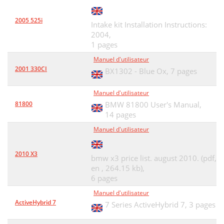
2005 525i
Intake kit Installation Instructions:
2004,
1 pages
Manuel d'utilisateur
2001 330CI
BX1302 - Blue Ox,
7 pages
Manuel d'utilisateur
81800
BMW 81800 User's Manual,
14 pages
Manuel d'utilisateur
2010 X3
bmw x3 price list. august 2010. (pdf,
en , 264.15 kb),
6 pages
Manuel d'utilisateur
ActiveHybrid 7
7 Series ActiveHybrid 7,
3 pages