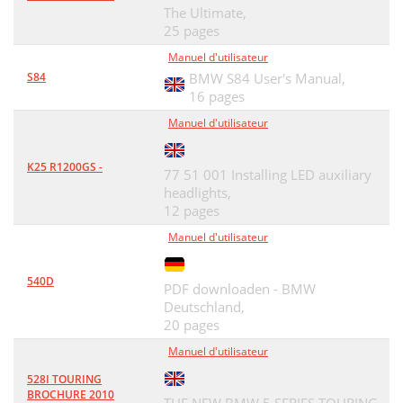
The Ultimate,
25 pages
Manuel d'utilisateur
S84
BMW S84 User's Manual,
16 pages
Manuel d'utilisateur
K25 R1200GS -
77 51 001 Installing LED auxiliary
headlights,
12 pages
Manuel d'utilisateur
540D
PDF downloaden - BMW
Deutschland,
20 pages
Manuel d'utilisateur
528I TOURING
BROCHURE 2010