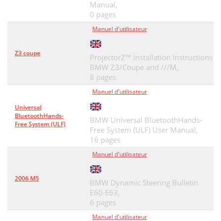
Manual,
0 pages
Manuel d'utilisateur
Z3 coupe
ProjectorZ™ Installation Instructions
BMW Z3/Coupe and ///M,
8 pages
Manuel d'utilisateur
Universal
BluetoothHands-
BMW Universal BluetoothHands-
Free System (ULF)
Free System (ULF) User Manual,
16 pages
Manuel d'utilisateur
2006 M5
BMW Dynamic Steering Bulletin
E60-E63,
6 pages
Manuel d'utilisateur